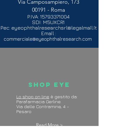
Via Camposampiero, 173
00191 - Roma
P.IVA:
15793371004
SDI: M5UXCR1
Pec:
eyeophthalresearchsrl@legalmail.it
Email :
commerciale@eyeophthalresearch.com
Shop Eye
Lo shop on line
è gestito da:
Parafarmacia Gerline.
Via delle Contramine, 4 -
Pesaro
Read More >