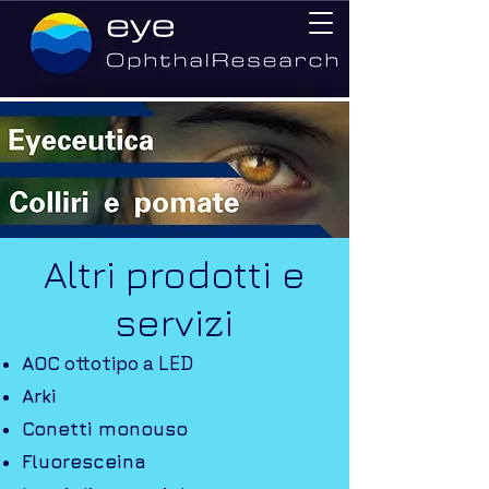
Altri prodotti e
servizi
ottotipo a LED
AOC
Arki
Conetti monouso
Fluoresceina