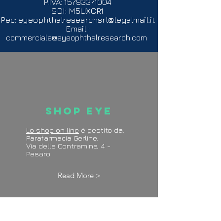
P.IVA:
15793371004
SDI: M5UXCR1
Pec:
eyeophthalresearchsrl@legalmail.it
Email :
commerciale@eyeophthalresearch.com
Shop Eye
Lo shop on line
è gestito da:
Parafarmacia Gerline.
Via delle Contramine, 4 -
Pesaro
Read More >